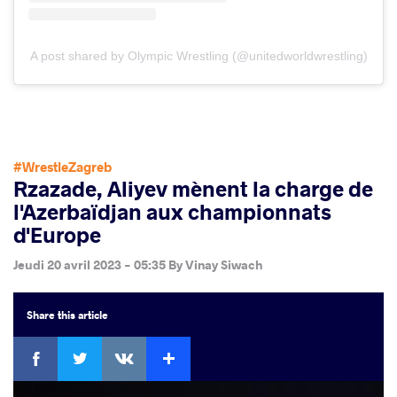
A post shared by Olympic Wrestling (@unitedworldwrestling)
#WrestleZagreb
Rzazade, Aliyev mènent la charge de
l'Azerbaïdjan aux championnats
d'Europe
Jeudi 20 avril 2023 - 05:35
By
Vinay Siwach
Share
this article
Facebook
Twitter
Extra
VKontakte