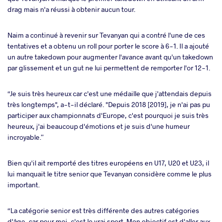
drag mais n'a réussi à obtenir aucun tour.
Naim a continué à revenir sur Tevanyan qui a contré l'une de ces
tentatives et a obtenu un roll pour porter le score à 6-1. Il a ajouté
un autre takedown pour augmenter l'avance avant qu'un takedown
par glissement et un gut ne lui permettent de remporter l'or 12-1.
“Je suis très heureux car c'est une médaille que j'attendais depuis
très longtemps", a-t-il déclaré. "Depuis 2018 [2019], je n'ai pas pu
participer aux championnats d'Europe, c'est pourquoi je suis très
heureux, j'ai beaucoup d'émotions et je suis d'une humeur
incroyable.”
Bien qu'il ait remporté des titres européens en U17, U20 et U23, il
lui manquait le titre senior que Tevanyan considère comme le plus
important.
“La catégorie senior est très différente des autres catégories
d'âge, car pour moi, c'est le vrai sport. Mon objectif est d'aller aux