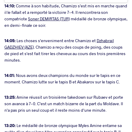
14:10:
Comme à son habitude, Chamizo s'est mis en marche quand
il le fallait et a remporté la victoire 7-4. Il rencontrera son
compatriote
Soner DEMIRTAS (TUR)
médaillé de bronze olympique,
en demi-finale ce soir.
14:05:
Les choses s'enveniment entre Chamizo et
Dzhabrail
GADZHIEV (AZE)
. Chamizo a reçu des coups de poing, des coups
de pied et s'est fait tirer les cheveux au cours des trois premières
minutes.
14:01:
Nous avons deux champions du monde sur le tapis en ce
moment. Chamizo lutte sur le tapis B et Abakarov sur le tapis C.
13:25:
Amine réussit un troisième takedown sur Rubaev et porte
son avance à 7-0. C'est un match bizarre de la part du Moldave. Il
n'a pas pris un seul coup et il reste moins d'une minute.
13:20:
Le médaillé de bronze olympique Myles Amine entame sa
quête d'un deuxième titre européen consécutif sur le tapis B. Il