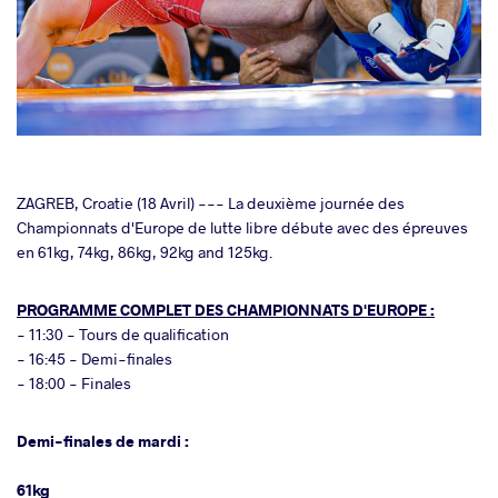
cebook
ZAGREB, Croatie (18 Avril) --- La deuxième journée des
Championnats d'Europe de lutte libre débute avec des épreuves
en 61kg, 74kg, 86kg, 92kg and 125kg.
ter
PROGRAMME COMPLET DES CHAMPIONNATS D'EUROPE :
takte
- 11:30 - Tours de qualification
- 16:45 - Demi-finales
a
- 18:00 - Finales
Demi-finales de mardi :
61kg