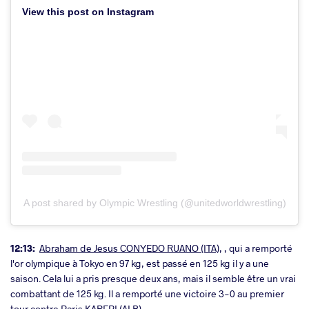
View this post on Instagram
A post shared by Olympic Wrestling (@unitedworldwrestling)
12:13:
Abraham de Jesus CONYEDO RUANO (ITA)
, , qui a remporté
l'or olympique à Tokyo en 97 kg, est passé en 125 kg il y a une
saison. Cela lui a pris presque deux ans, mais il semble être un vrai
combattant de 125 kg. Il a remporté une victoire 3-0 au premier
tour contre
Paris KAREPI (ALB)
.