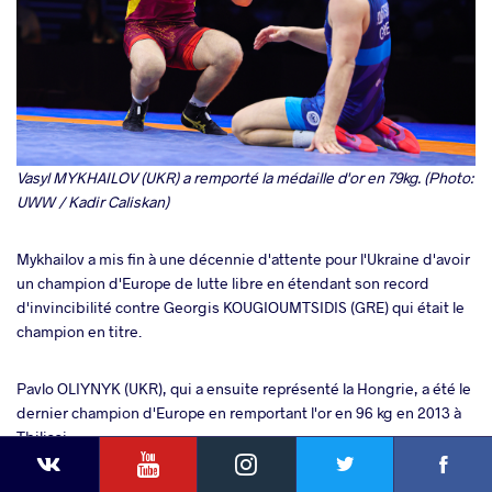
Vasyl MYKHAILOV (UKR) a remporté la médaille d'or en 79kg. (Photo:
UWW / Kadir Caliskan)
Mykhailov a mis fin à une décennie d'attente pour l'Ukraine d'avoir
un champion d'Europe de lutte libre en étendant son record
d'invincibilité contre Georgis KOUGIOUMTSIDIS (GRE) qui était le
champion en titre.
Pavlo OLIYNYK (UKR), qui a ensuite représenté la Hongrie, a été le
dernier champion d'Europe en remportant l'or en 96 kg en 2013 à
Tbilissi.
YouTube
Instagram
Faceb
Twitter
VKontakte