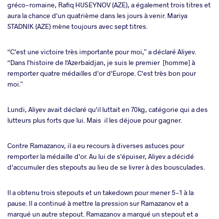
gréco-romaine, Rafiq HUSEYNOV (AZE), a également trois titres et
aura la chance d'un quatrième dans les jours à venir. Mariya
STADNIK (AZE) mène toujours avec sept titres.
“C'est une victoire très importante pour moi,” a déclaré Aliyev.
“Dans l'histoire de l'Azerbaïdjan, je suis le premier [homme] à
remporter quatre médailles d'or d'Europe. C'est très bon pour
moi.”
Lundi, Aliyev avait déclaré qu'il luttait en 70kg, catégorie qui a des
lutteurs plus forts que lui. Mais il les déjoue pour gagner.
Contre Ramazanov, il a eu recours à diverses astuces pour
remporter la médaille d'or. Au lui de s'épuiser, Aliyev a décidé
d'accumuler des stepouts au lieu de se livrer à des bousculades.
Il a obtenu trois stepouts et un takedown pour mener 5-1 à la
pause. Il a continué à mettre la pression sur Ramazanov et a
marqué un autre stepout. Ramazanov a marqué un stepout et a