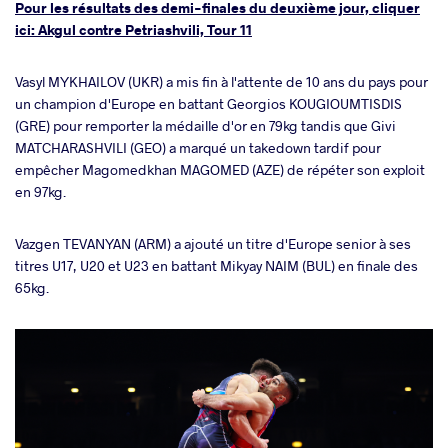
Pour les résultats des demi-finales du deuxième jour, cliquer
ici: Akgul contre Petriashvili, Tour 11
Vasyl MYKHAILOV (UKR) a mis fin à l'attente de 10 ans du pays pour
un champion d'Europe en battant Georgios KOUGIOUMTISDIS
(GRE) pour remporter la médaille d'or en 79kg tandis que Givi
MATCHARASHVILI (GEO) a marqué un takedown tardif pour
empêcher Magomedkhan MAGOMED (AZE) de répéter son exploit
en 97kg.
Vazgen TEVANYAN (ARM) a ajouté un titre d'Europe senior à ses
titres U17, U20 et U23 en battant Mikyay NAIM (BUL) en finale des
65kg.