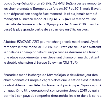
poids 55kg-57kg. Giorgi EDISHERASHVILI (AZE) a certes remporté
a
les championnats d'Europe deux fois en 2017 et 2018, mais il avait
bien dépassé son apogée à ce moment-là et n'a jamais semblé
menaçant au niveau mondial. Haji ALIYEV (AZE) a remporté une
médaille de bronze aux Jeux Olympiques de Rio en 2016 mais il a
passé la plus grande partie de sa carrière en 61kg ou plus.
Aliabbas RZAZADE (AZE) pourrait changer cela maintenant. Ayant
remporté le titre mondial U23 en 2021, l'athlète de 25 ans a atteint
la finale des championnats d'Europe l'année dernière et a franchi
une étape supplémentaire en devenant champion mardi, battant
le double champion d'Europe Suleyman ATLI (TUR).
Rzazade a mené la charge de l'Azerbaïdjan le deuxième jour des
championnats d'Europe à Zagreb alors que la nation s'est installée
confortablement en tête du classement par équipe. Aliyev a ajouté
un quatrième titre européen et son premier depuis 2019 ce qui a
permis à son pays de remporter deux médailles d'or dans la soirée.