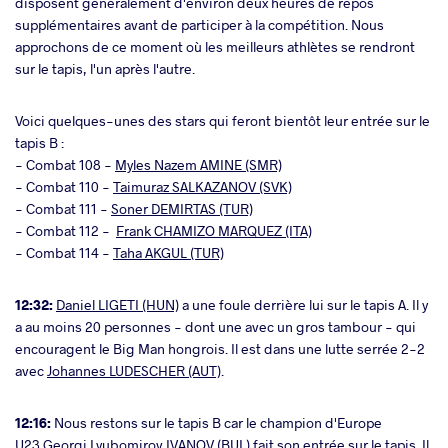
disposent généralement d'environ deux heures de repos
supplémentaires avant de participer à la compétition. Nous
approchons de ce moment où les meilleurs athlètes se rendront
sur le tapis, l'un après l'autre.
Voici quelques-unes des stars qui feront bientôt leur entrée sur le
tapis B :
- Combat 108 -
Myles Nazem AMINE (SMR)
- Combat 110 -
Taimuraz SALKAZANOV (SVK)
- Combat 111 -
Soner DEMIRTAS (TUR)
- Combat 112 -
Frank CHAMIZO MARQUEZ (ITA)
- Combat 114 -
Taha AKGUL (TUR)
12:32:
Daniel LIGETI (HUN)
a une foule derrière lui sur le tapis A. Il y
a au moins 20 personnes - dont une avec un gros tambour - qui
encouragent le Big Man hongrois. Il est dans une lutte serrée 2-2
avec
Johannes LUDESCHER (AUT)
.
12:16:
Nous restons sur le tapis B car le champion d'Europe
U23
Georgi Lyubomirov IVANOV (BUL)
fait son entrée sur le tapis. Il