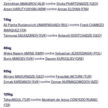
Zelimkhan ABAKAROV (ALB)
contre
Shota PHARTENADZE (GEO)
Arsen HARUTYUNYAN (ARM)
contre
Arman ELOYAN (FRA)
74kg
Ali Pasha Ruslanovich UMARPASHAEV (BUL)
contre
Frank CHAMIZO
MARQUEZ (ITA)
Taimuraz SALKAZANOV (SVK)
contre
Avtandil KENTCHADZE (GEO)
86kg
Myles Nazem AMINE (SMR)
contre
Sebastian JEZIERZANSKI (POL)
Boris MAKOEV (SVK)
contre
Dauren KURUGLIEV (GRE)
92kg​​​​​​​
Miriani MAISURADZE (GEO)
contre
Feyzullah AKTURK (TUR)
Ermak KARDANOV (SVK)
contre
Osman NURMAGOMEDOV (AZE)
125kg
Taha AKGUL (TUR)
contre​​​​​​​
Abraham de Jesus CONYEDO RUANO
(ITA)