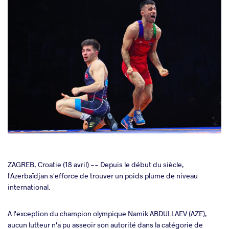
cebook
ZAGREB, Croatie (18 avril) -- Depuis le début du siècle,
l'Azerbaïdjan s'efforce de trouver un poids plume de niveau
international.
ter
A l'exception du champion olympique Namik ABDULLAEV (AZE),
takte
aucun lutteur n'a pu asseoir son autorité dans la catégorie de