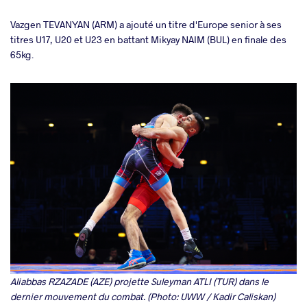
Vazgen TEVANYAN (ARM) a ajouté un titre d'Europe senior à ses
titres U17, U20 et U23 en battant Mikyay NAIM (BUL) en finale des
65kg.
Aliabbas RZAZADE (AZE) projette Suleyman ATLI (TUR) dans le
dernier mouvement du combat. (Photo: UWW / Kadir Caliskan)