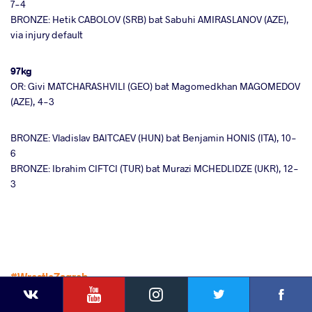
7-4
BRONZE: Hetik CABOLOV (SRB) bat Sabuhi AMIRASLANOV (AZE),
via injury default
97kg
OR: Givi MATCHARASHVILI (GEO) bat Magomedkhan MAGOMEDOV
(AZE), 4-3
BRONZE: Vladislav BAITCAEV (HUN) bat Benjamin HONIS (ITA), 10-
6
BRONZE: Ibrahim CIFTCI (TUR) bat Murazi MCHEDLIDZE (UKR), 12-
3
#WrestleZagreb
YouTube
Instagram
Faceb
Twitter
VKontakte
Les Championnats d'Europe verront à
nouveau s'affronter Akgul et