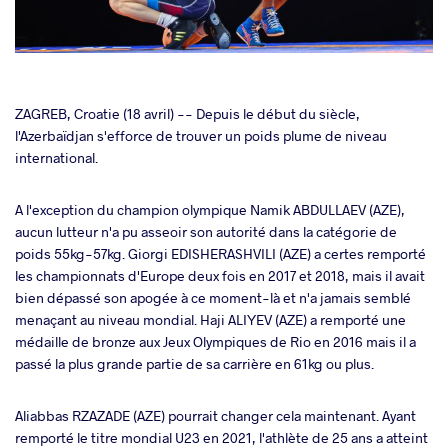
cebook
ZAGREB, Croatie (18 avril) -- Depuis le début du siècle,
l'Azerbaïdjan s'efforce de trouver un poids plume de niveau
international.
ter
A l'exception du champion olympique Namik ABDULLAEV (AZE),
takte
aucun lutteur n'a pu asseoir son autorité dans la catégorie de
poids 55kg-57kg. Giorgi EDISHERASHVILI (AZE) a certes remporté
a
les championnats d'Europe deux fois en 2017 et 2018, mais il avait
bien dépassé son apogée à ce moment-là et n'a jamais semblé
menaçant au niveau mondial. Haji ALIYEV (AZE) a remporté une
médaille de bronze aux Jeux Olympiques de Rio en 2016 mais il a
passé la plus grande partie de sa carrière en 61kg ou plus.
Aliabbas RZAZADE (AZE) pourrait changer cela maintenant. Ayant
remporté le titre mondial U23 en 2021, l'athlète de 25 ans a atteint