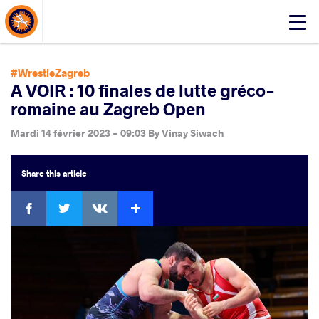
About Events
Click
here
to
open
#WrestleZagreb
mobile
A VOIR : 10 finales de lutte gréco-
menu
romaine au Zagreb Open
Mardi 14 février 2023 - 09:03
By
Vinay Siwach
Share
this article
Facebook
Twitter
Extra
VKontakte