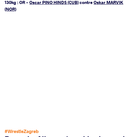
130kg : OR -
Oscar PINO HINDS (CUB)
contre
Oskar MARVIK
(NOR)
#WrestleZagreb