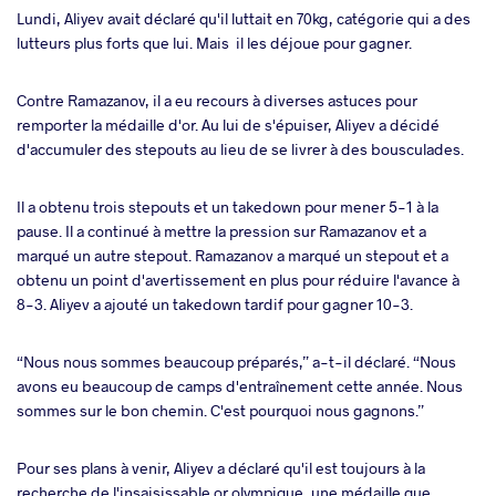
Lundi, Aliyev avait déclaré qu'il luttait en 70kg, catégorie qui a des
lutteurs plus forts que lui. Mais il les déjoue pour gagner.
Contre Ramazanov, il a eu recours à diverses astuces pour
remporter la médaille d'or. Au lui de s'épuiser, Aliyev a décidé
d'accumuler des stepouts au lieu de se livrer à des bousculades.
Il a obtenu trois stepouts et un takedown pour mener 5-1 à la
pause. Il a continué à mettre la pression sur Ramazanov et a
marqué un autre stepout. Ramazanov a marqué un stepout et a
obtenu un point d'avertissement en plus pour réduire l'avance à
8-3. Aliyev a ajouté un takedown tardif pour gagner 10-3.
“Nous nous sommes beaucoup préparés,” a-t-il déclaré. “Nous
avons eu beaucoup de camps d'entraînement cette année. Nous
sommes sur le bon chemin. C'est pourquoi nous gagnons.”
Pour ses plans à venir, Aliyev a déclaré qu'il est toujours à la
recherche de l'insaisissable or olympique, une médaille que