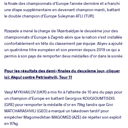
la finale des championnats d'Europe l'année dernière et a franchi
une étape supplémentaire en devenant champion mardi, battant
le double champion d'Europe Suleyman ATLI (TUR).
Rzazade a mené la charge de l'Azerbaïdjan le deuxième jour des
championnats d'Europe à Zagreb alors que la nation s'est installée
confortablement en tête du classement par équipe. Aliyev a ajouté
un quatrième titre européen et son premier depuis 2019 ce qui a
permis à son pays de remporter deux médailles d'or dans la soirée.
Pour les résultats des demi-finales du deuxième jour, cliquer
ici: Akgul contre Petriashvili, Tour 11
Vasyl MYKHAILOV (UKR) a mis fin à l'attente de 10 ans du pays pour
un champion d'Europe en battant Georgios KOUGIOUMTISDIS
(GRE) pour remporter la médaille d'or en 79kg tandis que Givi
MATCHARASHVILI (GEO) a marqué un takedown tardif pour
empêcher Magomedkhan MAGOMED (AZE) de répéter son exploit
en 97kg.