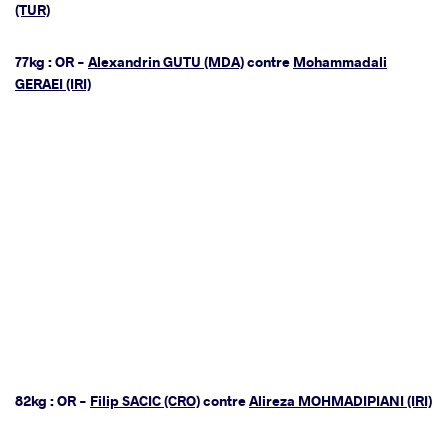
(TUR)
77kg : OR -
Alexandrin GUTU (MDA)
contre
Mohammadali
GERAEI (IRI)
82kg : OR -
Filip SACIC (CRO)
contre
Alireza MOHMADIPIANI (IRI)