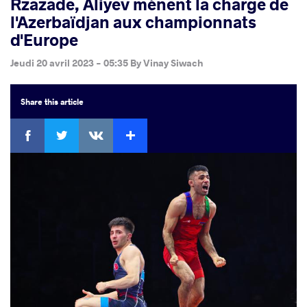
Rzazade, Aliyev mènent la charge de
l'Azerbaïdjan aux championnats
d'Europe
Jeudi 20 avril 2023 - 05:35
By
Vinay Siwach
Share
this article
Facebook
Twitter
Extra
VKontakte