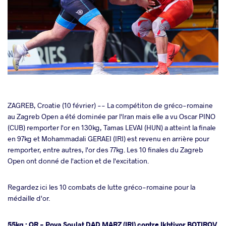
cebook
ZAGREB, Croatie (10 février) -- La compétiton de gréco-romaine
au Zagreb Open a été dominée par l'Iran mais elle a vu Oscar PINO
(CUB) remporter l'or en 130kg, Tamas LEVAI (HUN) a atteint la finale
ter
en 97kg et Mohammadali GERAEI (IRI) est revenu en arrière pour
remporter, entre autres, l'or des 77kg. Les 10 finales du Zagreb
takte
Open ont donné de l'action et de l'excitation.
a
Regardez ici les 10 combats de lutte gréco-romaine pour la
médaille d'or.
55kg : OR -
Poya Soulat DAD MARZ (IRI)
contre
Ikhtiyor BOTIROV