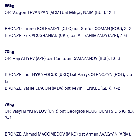
65kg
OR: Vazgen TEVANYAN (ARM) bat Mikyay NAIM (BUL), 12-1
BRONZE: Edemi BOLKVADZE (GEO) bat Stefan COMAN (ROU), 2-2
BRONZE: Erik ARUSHANIAN (UKR) bat Ali RAHIMZADA (AZE), 7-6
70kg
OR: Haji ALIYEV (AZE) bat Ramazan RAMAZANOV (BUL), 10-3
BRONZE: Ihor NYKYFORUK (UKR) bat Patryk OLENCZYN (POL), via
fall
BRONZE: Vasile DIACON (MDA) bat Kevin HENKEL (GER), 7-2
79kg
OR: Vasyl MYKHAILOV (UKR) bat Georgios KOUGIOUMTSIDIS (GRE),
3-1
BRONZE: Ahmad MAGOMEDOV (MKD) bat Arman AVAGYAN (ARM),