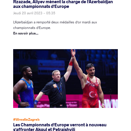
Rzazade, Aliyev mènent la charge de l'Azerbaïdjan
aux championnats d'Europe
Jeudi 20 avril 2023 - 05:35
L'Azerbaïdjan a remporté deux médailles d'or mardi aux
championnats d'Europe.
En savoir plus...
#WrestleZagreb
Les Championnats d'Europe verront à nouveau
s'affronter Akgul et Petraishvili