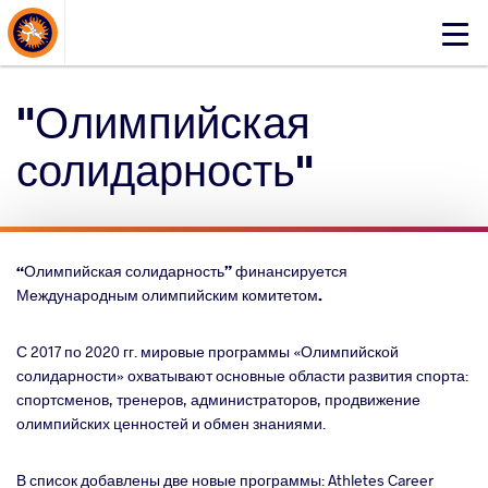
About Events
Click
here
to
"Олимпийская
open
mobile
солидарность"
menu
“Олимпийская солидарность”
финансируется
Международным олимпийским комитетом.
С 2017 по 2020 гг. мировые программы «Олимпийской
солидарности» охватывают основные области развития спорта:
спортсменов, тренеров, администраторов, продвижение
олимпийских ценностей и обмен знаниями.
В список добавлены две новые программы: Athletes Career