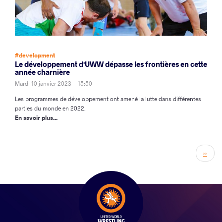
#development
Le développement d'UWW dépasse les frontières en cette
année charnière
Mardi 10 janvier 2023 - 15:50
Les programmes de développement ont amené la lutte dans différentes
parties du monde en 2022.
En savoir plus...
Page
››
suiva