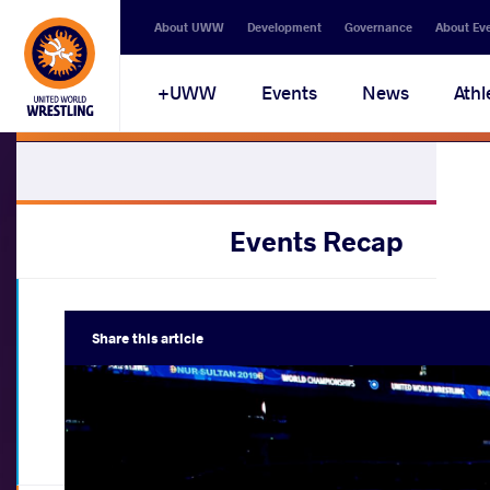
About UWW
Development
Governance
About Ev
UWW+
Events
News
Athl
Events Recap
World Championships
U17 World Championships
Share
this article
U17
|
FS
,
GR
,
WW
Baku
|
July 27
-
02, 2026
Azerbaijan •
Watch Videos
View Results