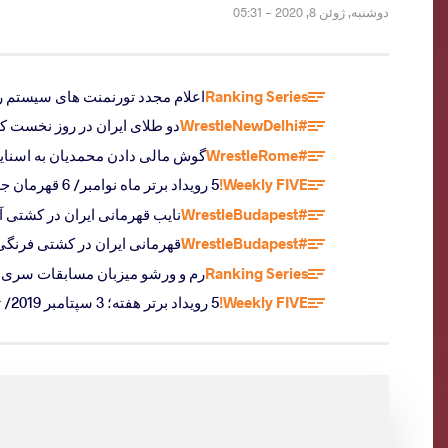
دوشنبه, ژوئن 8, 2020 - 05:31
Ranking Series
اعلام مجدد تورنمنت های سیستم رنکی
#WrestleNewDelhi
دو طلای ایران در روز نخست ک
#WrestleRome
گوش مالی دادن محمدیان به اسنایدر
Weekly FIVE!
5 رویداد برتر ماه نوامبر/ 6 قهرمان جهان در جام جهانی تهران
#WrestleBudapest
نایب قهرمانی ایران در کشتی آزاد زیر 23 سال جهان و کسب اولین طلای جهانی قرقی
#WrestleBudapest
قهرمانی ایران در کشتی فرنگی زیر 23 سال جهان و دومین قهرمانی السید در کمت
Ranking Series
رم و ورشو میزبان مسابقات سری رنکینگ 0
Weekly FIVE!
5 رویداد برتر هفته؛ 3 سپتامبر 2019/ تغییر غیرمنتظره در ترکیب ایران