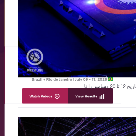
Championships
U20
|
BW
Brazil •
Rio de Janeiro
|
ی., 07/12/2026 - 12:00
Watch Videos
View Results
Continental Championships
U20 Pan-American Championships
U20
|
FS
,
GR
,
WW
Rio de Janeiro
|
July 09
-
11, 2026
Brazil •
Watch Videos
View Results