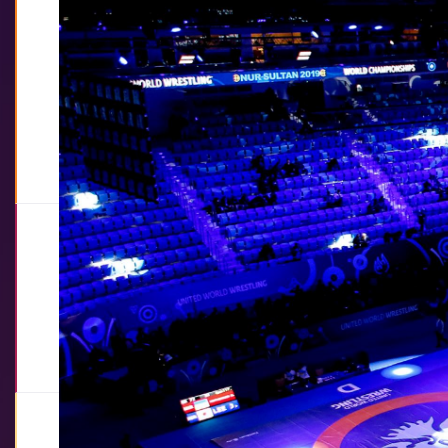
Ranking Series
Polyák Imre, Varga János & Kozma
István Memorial
Senior
|
FS
,
GR
,
WW
Budapest
|
July 15
-
19, 2026
Hungary •
Watch Videos
View Results
Continental Championships
U20 European Championships
U20
|
FS
,
GR
,
WW
Skopje
|
July 06
-
12, 2026
North Macedonia •
Watch Videos
View Results
Continental Championships
U20 Pan-American Beach Wrestling