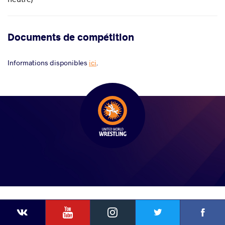
Documents de compétition
Informations disponibles
ici
.
YouTube
Instagram
Faceb
Twitter
VKontakte