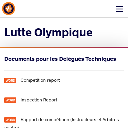
About Events
Click
here
to
Lutte Olympique
open
mobile
menu
Documents pour les Délégués Techniques
Competition report
Inspection Report
Rapport de compétition (Instructeurs et Arbitres
neutre)