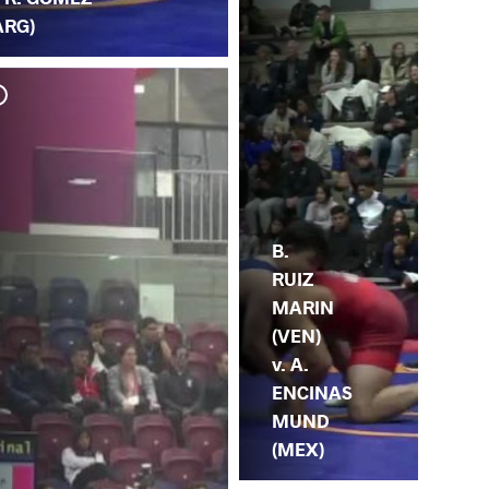
ARG)
B.
RUIZ
MARIN
(VEN)
v. A.
ENCINAS
MUND
(MEX)