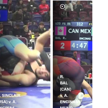
R.
BAL
(CAN)
. SINCLAIR
v. A.
USA) v. A.
ENCINAS
NCINAS
MUND