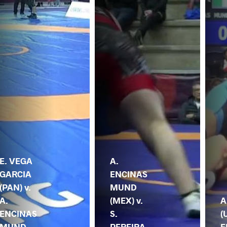
E. VEGA
A.
GARCIA
ENCINAS
(PAN) v.
MUND
A.
(MEX) v.
A
ENCINAS
S.
(
MUND
PEREIRA
E