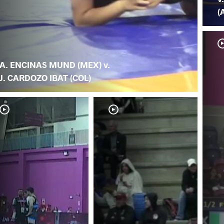
(
A. ENCINAS MUND (MEX) v.
J. CARDOZO IBAT (COL)