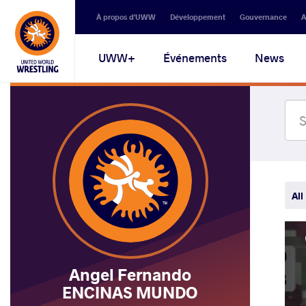
Secondary
À propos d'UWW
Développement
Gouvernance
A
navigation
Main
UWW+
Événements
News
navigation
All
Angel Fernando
ENCINAS MUNDO