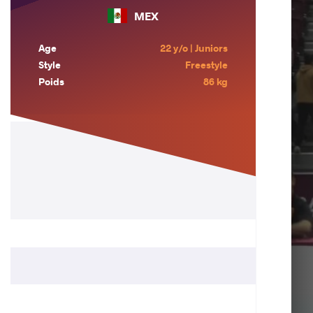
MEX
Age
22 y/o | Juniors
Style
Freestyle
Poids
86 kg