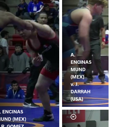
A.
ENCINAS
MUND
(MEX)
v. J.
DARRAH
(USA)
. ENCINAS
UND (MEX)
. R. GOMEZ