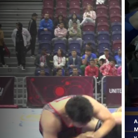
A
M
v