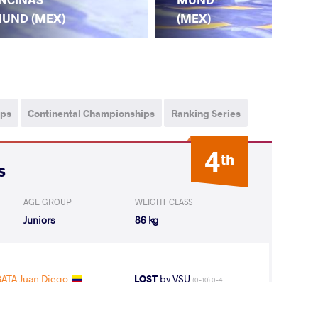
UND (MEX)
(MEX)
ips
Continental Championships
Ranking Series
4
th
s
AGE GROUP
WEIGHT CLASS
Juniors
86 kg
ATA Juan Diego
LOST
by VSU
(0-10) 0-4