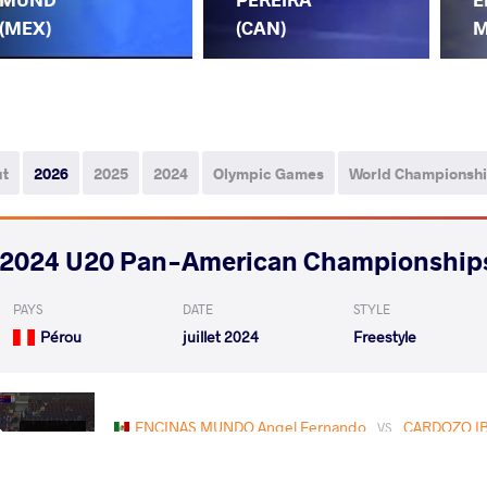
(MEX)
(CAN)
M
ut
2026
2025
2024
Olympic Games
World Championsh
2024 U20 Pan-American Championship
PAYS
DATE
STYLE
Pérou
juillet 2024
Freestyle
ENCINAS MUNDO Angel Fernando
CARDOZO IB
VS
Rnd 2