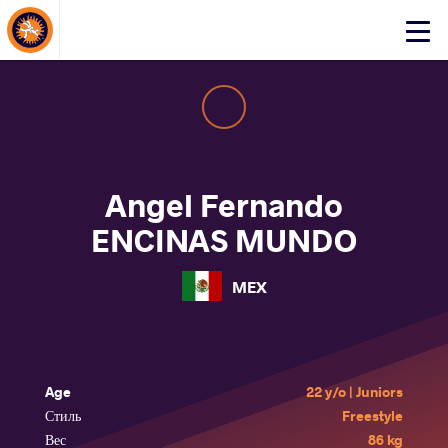
About Events
Click
here
to
open
mobile
menu
Angel Fernando
ENCINAS MUNDO
MEX
Age
22 y/o | Juniors
Стиль
Freestyle
Вес
86 kg